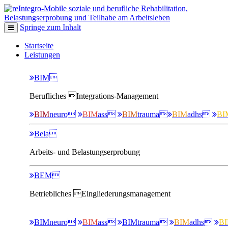
Springe zum Inhalt
Startseite
Leistungen
BIM
Berufliches Integrations-Management
BIM
neuro
BIM
ass
BIM
trauma
BIM
adhs
BI
Bela
Arbeits- und Belastungserprobung
BEM
Betriebliches Eingliederungsmanagement
BIM
neuro
BIM
ass
BIM
trauma
BIM
adhs
B