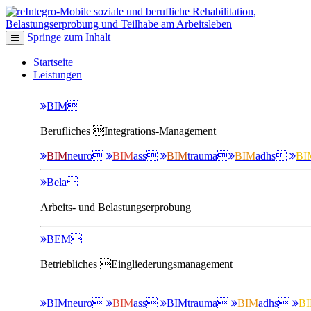
Springe zum Inhalt
Startseite
Leistungen
BIM
Berufliches Integrations-Management
BIM
neuro
BIM
ass
BIM
trauma
BIM
adhs
BI
Bela
Arbeits- und Belastungserprobung
BEM
Betriebliches Eingliederungsmanagement
BIM
neuro
BIM
ass
BIM
trauma
BIM
adhs
B